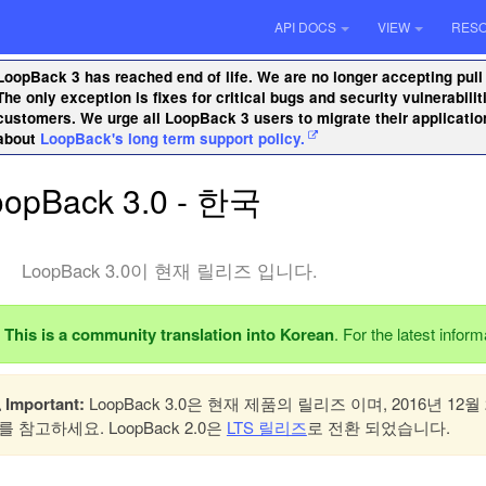
API DOCS
VIEW
RES
LoopBack 3 has reached end of life. We are no longer accepting pull
The only exception is fixes for critical bugs and security vulnerabil
customers. We urge all LoopBack 3 users to migrate their applicati
about
LoopBack's long term support policy.
oopBack 3.0 - 한국
LoopBack 3.0이 현재 릴리즈 입니다.
This is a community translation into Korean
. For the latest infor
Important:
LoopBack 3.0은 현재 제품의 릴리즈 이며, 2016년 
를 참고하세요. LoopBack 2.0은
LTS 릴리즈
로 전환 되었습니다.