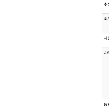
추
초
시
Da
통