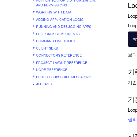
Lo
AND PERMISSIONS
WORKING WITH DATA
Lo
ADDING APPLICATION LOGIC
Lo
RUNNING AND DEBUGGING APPS
LOOPBACK COMPONENTS
COMMAND-LINE TOOLS
CLIENT SDKS
보다
CONNECTORS REFERENCE
PROJECT LAYOUT REFERENCE
기
NODE REFERENCE
PUBLISH-SUBSCRIBE MESSAGING
기존
ALL TAGS
기
Lo
릴리
시