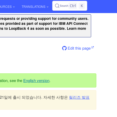
Ctrl
K
Search
OURCES
TRANSLATIONS
 requests or providing support for community users.
ities provided as part of support for IBM API Connect
ons to LoopBack 4 as soon as possible. Learn more
Edit this page
mation, see the
English version
.
12월 21일에 출시 되었습니다. 자세한 사항은
릴리즈 발표