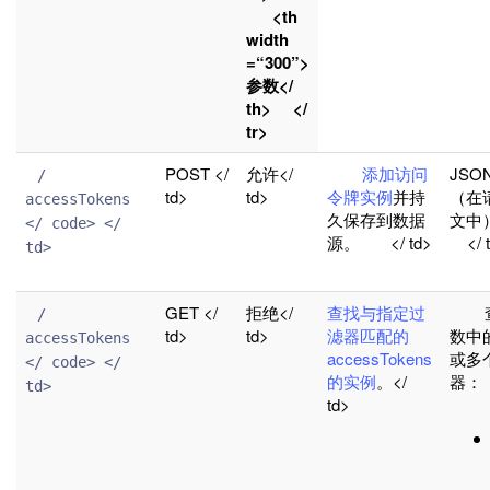
<th
width
=“300”>
参数</
th> </
tr>
POST </
允许</
添加访问
JSO
 / 
td>
td>
令牌实例
并持
（在
accessTokens 
久保存到数据
文中）<
</ code> </ 
源。 </ td>
</
td>

GET </
拒绝</
查找与指定过
查
 / 
td>
td>
滤器匹配的
数中
accessTokens 
accessTokens
或多
</ code> </ 
的实例
。</
器
td>

td>