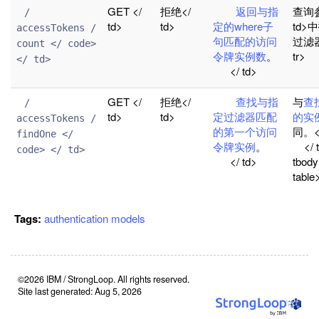
GET </
拒绝</
返回与指
查询参
 / 
td>
td>
定的where子
td>
accessTokens / 
句匹配的访问
过滤
count </ code> 
令牌实例数
。
tr
</ td>

</ td>
GET </
拒绝</
查找与指
与
查
 / 
td>
td>
定过滤器匹配
的实
accessTokens / 
的第一个访问
同。</
findOne </ 
令牌实例
。
</ t
code> </ td>

</ td>
tbody
table
Tags:
authentication
models
©2026 IBM / StrongLoop. All rights reserved.
Site last generated: Aug 5, 2026