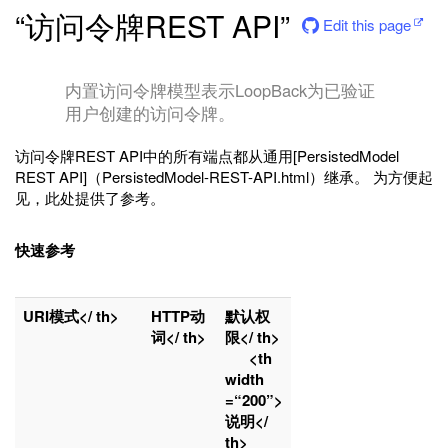
“访问令牌REST API”
Edit this page
内置访问令牌模型表示LoopBack为已验证
用户创建的访问令牌。
访问令牌REST API中的所有端点都从通用[PersistedModel
REST API]（PersistedModel-REST-API.html）继承。 为方便起
见，此处提供了参考。
快速参考
URI模式</ th>
HTTP动
默认权
词</ th>
限</ th>
<th
width
=“200”>
说明</
th>