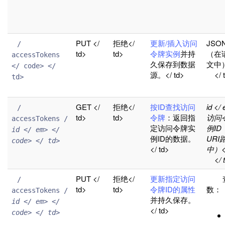
PUT </
拒绝</
更新/插入访问
JSO
 / 
td>
td>
令牌实例
并持
（在
accessTokens 
久保存到数据
文中）<
</ code> </ 
源。</ td>
</ 
td>

GET </
拒绝</
按ID查找访问
id <
 / 
td>
td>
令牌
：返回指
访问
accessTokens / 
定访问令牌实
例ID
id </ em> </ 
例ID的数据。
URI
code> </ td>

</ td>
中）</
</ 
PUT </
拒绝</
更新指定访问
查
 / 
td>
td>
令牌ID的属性
数
accessTokens / 
并持久保存。
id </ em> </ 
</ td>
code> </ td>
