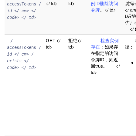
</ td>
td>
例ID删除访问
访问
accessTokens / 
令牌
。</ td>
</ 
id </ em> </ 
URI
code> </ td>

中）</
</ 
GET </
拒绝</
检查实例
UR
 / 
td>
td>
存在
：如果存
径
accessTokens / 
在指定的访问
id </ em> / 
令牌ID，则返
exists </ 
回true。 </
code> </ td>

td>