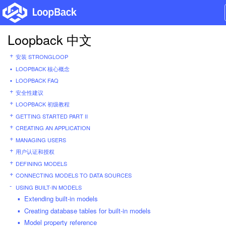
Loopback 中文
安装 STRONGLOOP
LOOPBACK 核心概念
LOOPBACK FAQ
安全性建议
LOOPBACK 初级教程
GETTING STARTED PART II
CREATING AN APPLICATION
MANAGING USERS
用户认证和授权
DEFINING MODELS
CONNECTING MODELS TO DATA SOURCES
USING BUILT-IN MODELS
Extending built-in models
Creating database tables for built-in models
Model property reference