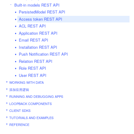
Built-in models REST API
PersistedModel REST API
Access token REST API
ACL REST API
Application REST API
Email REST API
Installation REST API
Push Notification REST API
Relation REST API
Role REST API
User REST API
WORKING WITH DATA
添加应用逻辑
RUNNING AND DEBUGGING APPS
LOOPBACK COMPONENTS
CLIENT SDKS
TUTORIALS AND EXAMPLES
REFERENCE