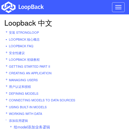
Toggl
navig
Loopback 中文
安装 STRONGLOOP
LOOPBACK 核心概念
LOOPBACK FAQ
安全性建议
LOOPBACK 初级教程
GETTING STARTED PART II
CREATING AN APPLICATION
MANAGING USERS
用户认证和授权
DEFINING MODELS
CONNECTING MODELS TO DATA SOURCES
USING BUILT-IN MODELS
WORKING WITH DATA
添加应用逻辑
给model添加业务逻辑