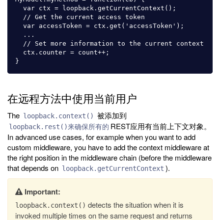
  var ctx = loopback.getCurrentContext();

  // Get the current access token

  var accessToken = ctx.get('accessToken');

  ...

  // Set more information to the current context

  ctx.counter = count++;

在远程方法中使用当前用户
The
被添加到
loopback.context()
REST应用有当前上下文对象。
loopback.rest()来确保所有的
In advanced use cases, for example when you want to add
custom middleware, you have to add the context middleware at
the right position in the middleware chain (before the middleware
that depends on
).
loopback.getCurrentContext
Important:
detects the situation when it is
loopback.context()
invoked multiple times on the same request and returns