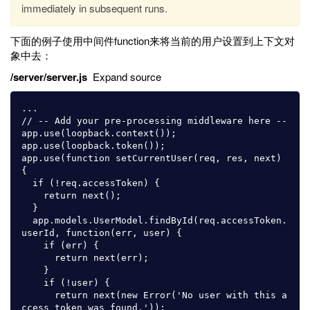
immediately in subsequent runs.
下面的例子使用中间件function来将当前的用户设置到上下文对
象中去：
/server/server.js
Expand source
...

// -- Add your pre-processing middleware here --

app.use(loopback.context());

app.use(loopback.token());

app.use(function setCurrentUser(req, res, next) 
{

  if (!req.accessToken) {

    return next();

  }

  app.models.UserModel.findById(req.accessToken.
userId, function(err, user) {

    if (err) {

      return next(err);

    }

    if (!user) {

      return next(new Error('No user with this a
ccess token was found.'));
