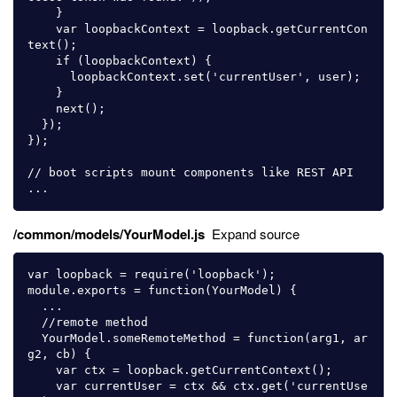
    }

    var loopbackContext = loopback.getCurrentCon
text();

    if (loopbackContext) {

      loopbackContext.set('currentUser', user);

    }

    next();

  });

});

// boot scripts mount components like REST API

/common/models/YourModel.js
Expand source
var loopback = require('loopback');

module.exports = function(YourModel) {

  ...

  //remote method

  YourModel.someRemoteMethod = function(arg1, ar
g2, cb) {

    var ctx = loopback.getCurrentContext();

    var currentUser = ctx && ctx.get('currentUse