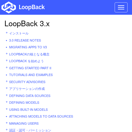
Toggl
navig
LoopBack 3.x
インストール
3.0 RELEASE NOTES
MIGRATING APPS TO V3
LOOPBACKの核となる概念
LOOPBACK を始めよう
GETTING STARTED PART II
TUTORIALS AND EXAMPLES
SECURITY ADVISORIES
アプリケーションの作成
DEFINING DATA SOURCES
DEFINING MODELS
USING BUILT-IN MODELS
ATTACHING MODELS TO DATA SOURCES
MANAGING USERS
認証・認可・パーミッション