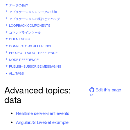
データの操作
アプリケーションロジックの追加
アプリケーションの実行とデバッグ
LOOPBACK COMPONENTS
コマンドラインツール
CLIENT SDKS
CONNECTORS REFERENCE
PROJECT LAYOUT REFERENCE
NODE REFERENCE
PUBLISH-SUBSCRIBE MESSAGING
ALL TAGS
Advanced topics:
Edit this page
data
Realtime server-sent events
AngularJS LiveSet example