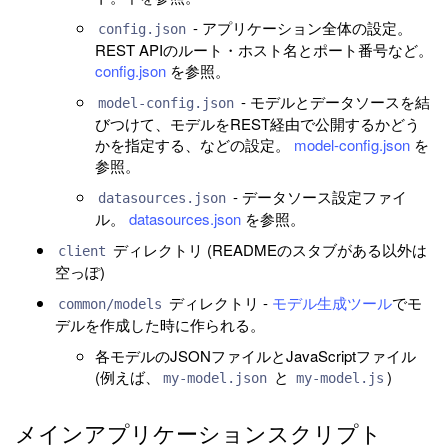
- アプリケーション全体の設定。
config.json
REST APIのルート・ホスト名とポート番号など。
config.json
を参照。
- モデルとデータソースを結
model-config.json
びつけて、モデルをREST経由で公開するかどう
かを指定する、などの設定。
model-config.json
を
参照。
- データソース設定ファイ
datasources.json
ル。
datasources.json
を参照。
ディレクトリ (READMEのスタブがある以外は
client
空っぽ)
ディレクトリ -
モデル生成ツール
でモ
common/models
デルを作成した時に作られる。
各モデルのJSONファイルとJavaScriptファイル
(例えば、
と
)
my-model.json
my-model.js
メインアプリケーションスクリプト