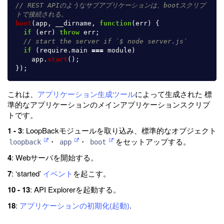
// REST APIのようなサブアプリケーションは、bootスクリプ
トで接続される。
boot
(
app
,
__dirname
,
function
(
err
)
{
if 
(
err
)
throw
err
;
// start the server if `$ node server.js`
if 
(
require
.
main
===
module
)
app
.
start
();
});
これは、
アプリケーション生成ツール
によって生成された 標
準的なアプリケーションのメインアプリケーションスクリプ
トです。
1 - 3
: LoopBackモジュールを取り込み、標準的なオブジェクト
・
・
をセットアップする。
loopback
app
boot
4
: Webサーバを開始する。
7
: ‘started’
イベント
を起こす。
10 - 13
: API Explorerを起動する。
18
:
アプリケーションの初期化(起動)
.