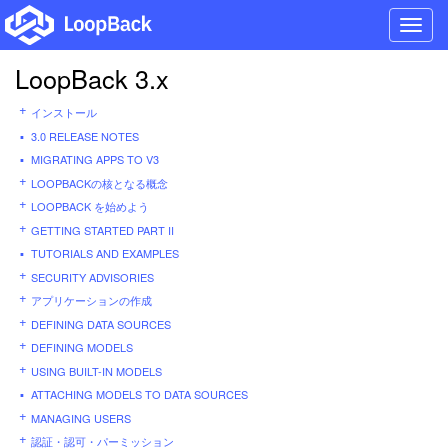
Toggl
navig
LoopBack 3.x
インストール
3.0 RELEASE NOTES
MIGRATING APPS TO V3
LOOPBACKの核となる概念
LOOPBACK を始めよう
GETTING STARTED PART II
TUTORIALS AND EXAMPLES
SECURITY ADVISORIES
アプリケーションの作成
DEFINING DATA SOURCES
DEFINING MODELS
USING BUILT-IN MODELS
ATTACHING MODELS TO DATA SOURCES
MANAGING USERS
認証・認可・パーミッション