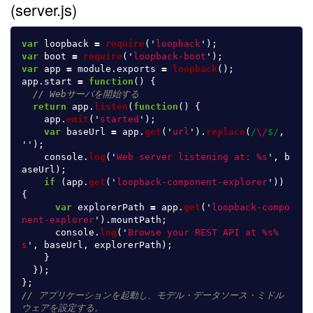
(server.js)
var
loopback
=
require
(
'
loopback
'
);
var
boot
=
require
(
'
loopback-boot
'
);
var
app
=
module
.
exports
=
loopback
();
app
.
start
=
function
()
{
// Webサーバを開始する
return
app
.
listen
(
function
()
{
app
.
emit
(
'
started
'
);
var
baseUrl
=
app
.
get
(
'
url
'
).
replace
(
/
\/
$/
,
''
);
console
.
log
(
'
Web server listening at: %s
'
,
b
aseUrl
);
if 
(
app
.
get
(
'
loopback-component-explorer
'
))
{
var
explorerPath
=
app
.
get
(
'
loopback-compo
nent-explorer
'
).
mountPath
;
console
.
log
(
'
Browse your REST API at %s%
s
'
,
baseUrl
,
explorerPath
);
}
});
};
// アプリケーションを起動し、モデル・データソース・ミドル
ウェアを設定する。