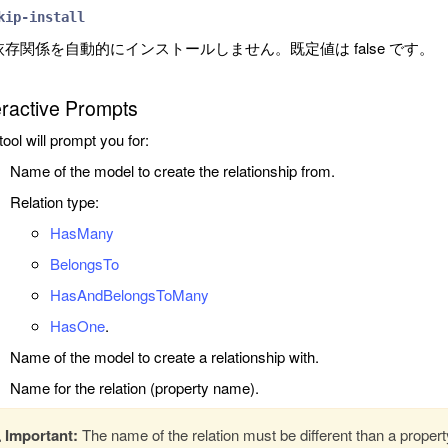
kip-install
依存関係を自動的にインストールしません。既定値は false です。
eractive Prompts
tool will prompt you for:
Name of the model to create the relationship from.
Relation type:
HasMany
BelongsTo
HasAndBelongsToMany
HasOne
.
Name of the model to create a relationship with.
Name for the relation (property name).
Important:
The name of the relation must be different than a property