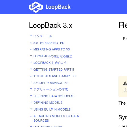
Re
LoopBack 3.x
インストール
Pa
3.0 RELEASE NOTES
MIGRATING APPS TO V3
LOOPBACKの核となる概念
LOOPBACK を始めよう
GETTING STARTED PART II
TUTORIALS AND EXAMPLES
SECURITY ADVISORIES
アプリケーションの作成
DEFINING DATA SOURCES
The 
DEFINING MODELS
USING BUILT-IN MODELS
Syn
ATTACHING MODELS TO DATA
SOURCES
Cre
MANAGING USERS