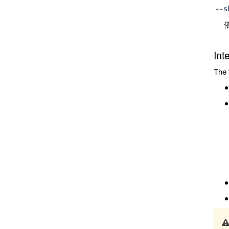
--s
Int
The 