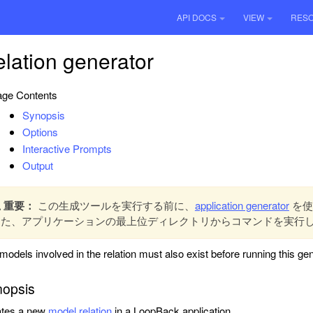
API DOCS
VIEW
RES
lation generator
ge Contents
Synopsis
Options
Interactive Prompts
Output
重要：
この生成ツールを実行する前に、
application generator
を使
また、アプリケーションの最上位ディレクトリからコマンドを実行
models involved in the relation must also exist before running this gen
opsis
ates a new
model relation
in a LoopBack application.