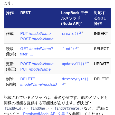
ます。
操作
REST
LoopBack モデ
対応す
ルメソッド
るSQL
(Node API)*
操作
作成
PUT /
modelName
INSERT
*
create()
POST /
modelName
読取
GET /
modelName
?
SELECT
*
find()
(取得)
filter=...
更新
POST /
modelName
UPDATE
*
updateAll()
(修正)
PUT /
modelName
削除
DELETE
DELETE
destroyById()
(破壊)
/
modelName
/
modelID
*
記載されているメソッドは、著名な例です。他のメソッドも
同様の機能を提供する可能性があります。例えば：
・
・
など。 詳細に
findById()
findOne()
findOrCreate()
ついては、
PersistedModel API 文書
を参照してください。