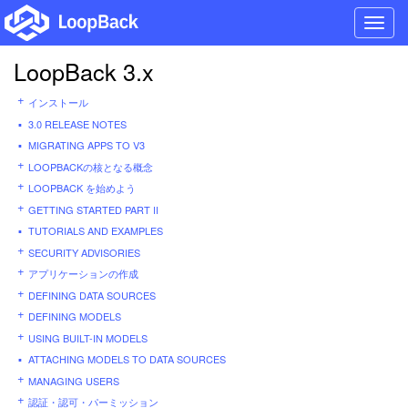
Toggl
navig
LoopBack 3.x
インストール
3.0 RELEASE NOTES
MIGRATING APPS TO V3
LOOPBACKの核となる概念
LOOPBACK を始めよう
GETTING STARTED PART II
TUTORIALS AND EXAMPLES
SECURITY ADVISORIES
アプリケーションの作成
DEFINING DATA SOURCES
DEFINING MODELS
USING BUILT-IN MODELS
ATTACHING MODELS TO DATA SOURCES
MANAGING USERS
認証・認可・パーミッション